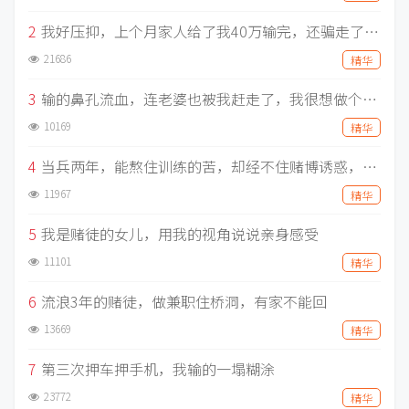
2
我好压抑，上个月家人给了我40万输完，还骗走了单纯女友三年工资，走上绝路的赌徒，还有什么事做不出来？
21686
精华
3
输的鼻孔流血，连老婆也被我赶走了，我很想做个正常人，明明不想赌，为什么非要为难我
10169
精华
4
当兵两年，能熬住训练的苦，却经不住赌博诱惑，前后输掉五百万，痛心疾首
11967
精华
5
我是赌徒的女儿，用我的视角说说亲身感受
11101
精华
6
流浪3年的赌徒，做兼职住桥洞，有家不能回
13669
精华
7
第三次押车押手机，我输的一塌糊涂
23772
精华