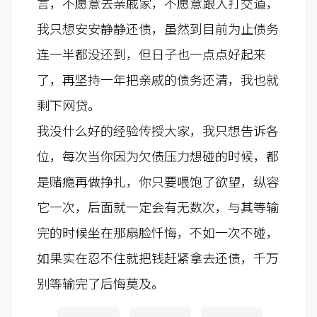
言，不愿意去亲戚家，不愿意跟人打交道，
我只想安安静静还债，虽然到目前为止债务
连一半都没还到，但日子也一点点好起来
了，再坚持一年把亲戚的债务还清，我也就
剩下网贷。
我没什么好的经验传授大家，我只想告诉各
位，每次当你因为欠债压力想碰的时候，都
是赌瘾再做挣扎，你只要喂饱了欲望，纵容
它一次，后面就一定会有无数次，与其等输
完的时候坐在那扇脸忏悔，不如一次不碰，
如果实在忍不住就把钱赶紧拿去还债，千万
别等输完了后悔莫及。