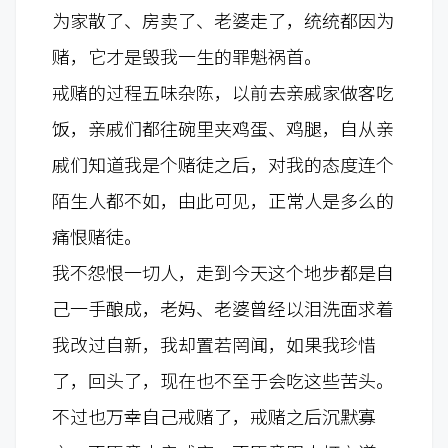
为家散了、房卖了、老婆走了，统统都因为
赌，它才是毁我一生的罪魁祸首。
戒赌的过程五味杂陈，以前去亲戚家做客吃
饭，亲戚们都往碗里夹鸡蛋、鸡腿，自从亲
戚们知道我是个赌徒之后，对我的态度连个
陌生人都不如，由此可见，正常人是多么的
痛恨赌徒。
我不怨恨一切人，走到今天这个地步都是自
己一手酿成，老妈、老婆曾经以泪洗面求着
我改过自新，我却置若罔闻，如果我珍惜
了，回头了，现在也不至于会吃这些苦头。
不过也万幸自己戒赌了，戒赌之后沉默寡