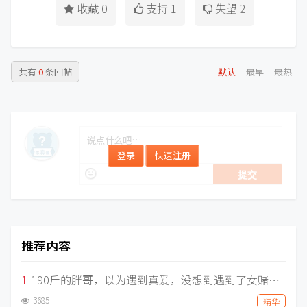
收藏
0
支持
1
失望
2
共有
0
条回帖
默认
最早
最热
登录
快速注册
提交
推荐内容
1
190斤的胖哥，以为遇到真爱，没想到遇到了女赌徒，两个月被骗走30万
3685
精华