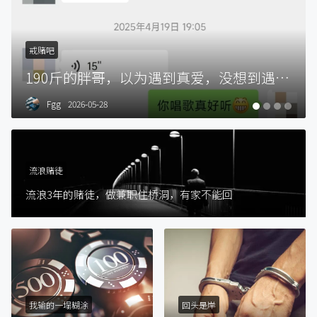
戒赌吧
190斤的胖哥，以为遇到真爱，没想到遇到了女赌徒，两个月被骗走30万
Fgg
2026-05-28
流浪赌徒
流浪3年的赌徒，做兼职住桥洞，有家不能回
我输的一塌糊涂
回头是岸