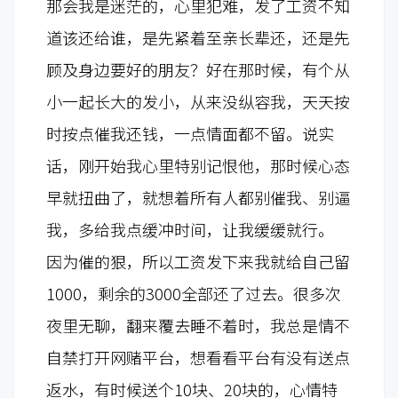
那会我是迷茫的，
心里犯难，
发了工资不知
道该还给谁，
是先紧着至亲长辈还，还是先
顾及身边要好的朋友？好在那时候，有个从
小一起长大的发小，从来没纵容我，天天按
时按点催我还钱，一点情面都不留。说实
话，刚开始我心里特别记恨他，那时候心态
早就扭曲了，就想着所有人都别催我、别逼
我，多给我点缓冲时间，让我缓缓就行。
因为催的狠，所以工资发下来我就给自己留
1000，剩余的3000全部还了过去。很多次
夜里无聊，翻来覆去睡不着时，我总是情不
自禁打开网赌平台，想看看平台有没有送点
返水，有时候送个10块、20块的，心情特