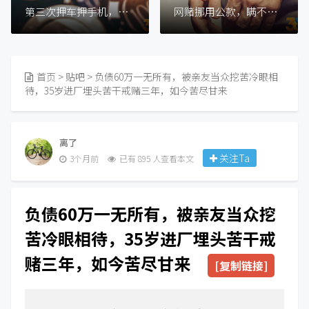
第三次押车押手机，我输的一塌糊涂
网赌挪用公款，瞒不了多久，劝大家回头吧！
首页
>
贴吧
> 负债60万一无所有，被亲友当众挖苦冷眼相
待，35岁进厂埋头苦干戒赌三年，如今苦尽甘来
离了
关注Ta
3个月前
已有 895 人查看本文
负债60万一无所有，被亲友当众挖
苦冷眼相待，35岁进厂埋头苦干戒
赌三年，如今苦尽甘来
[复制链接]