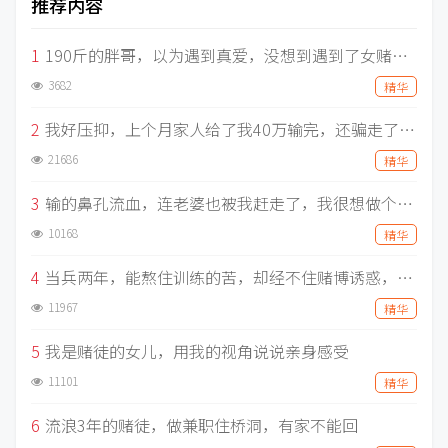
推荐内容
1
190斤的胖哥，以为遇到真爱，没想到遇到了女赌徒，两个月被骗走30万
3682
精华
2
我好压抑，上个月家人给了我40万输完，还骗走了单纯女友三年工资，走上绝路的赌徒，还有什么事做不出来？
21686
精华
3
输的鼻孔流血，连老婆也被我赶走了，我很想做个正常人，明明不想赌，为什么非要为难我
10168
精华
4
当兵两年，能熬住训练的苦，却经不住赌博诱惑，前后输掉五百万，痛心疾首
11967
精华
5
我是赌徒的女儿，用我的视角说说亲身感受
11101
精华
6
流浪3年的赌徒，做兼职住桥洞，有家不能回