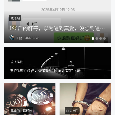
戒赌吧
190斤的胖哥，以为遇到真爱，没想到遇到了女赌徒，两个月被骗走30万
Fgg
2026-05-28
流浪赌徒
流浪3年的赌徒，做兼职住桥洞，有家不能回
我输的一塌糊涂
回头是岸