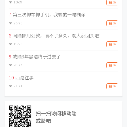
13669
精华
7
第三次押车押手机，我输的一塌糊涂
23770
精华
8
网赌挪用公款，瞒不了多久，劝大家回头吧！
15220
精华
9
戒赌3年黑暗终于过去了
26177
精华
10
西港往事
21171
精华
扫一扫访问移动端
戒赌吧