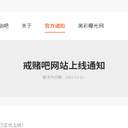
贴吧
关于
官方通知
黑彩曝光网
戒赌吧网站上线通知
发布日期：2021-12-11
已正式上线！