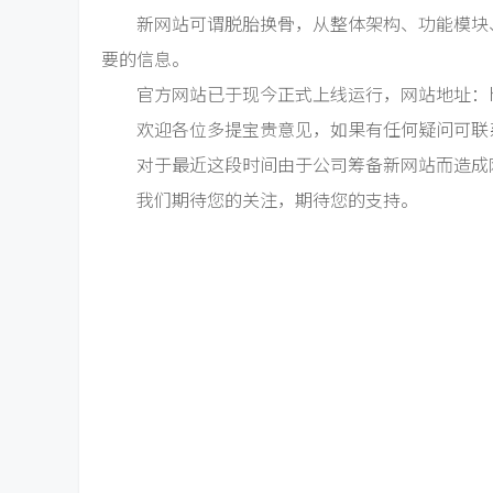
新网站可谓脱胎换骨，从整体架构、功能模块
要的信息。
官方网站已于现今正式上线运行，网站地址：
欢迎各位多提宝贵意见，如果有任何疑问可联
对于最近这段时间由于公司筹备新网站而造成
我们期待您的关注，期待您的支持。