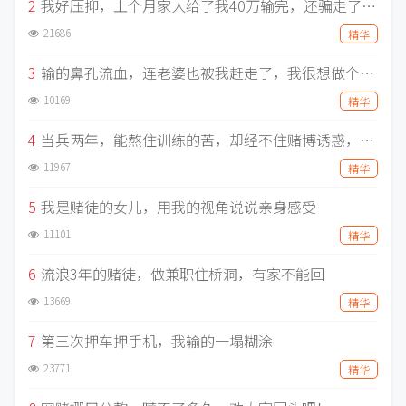
2
我好压抑，上个月家人给了我40万输完，还骗走了单纯女友三年工资，走上绝路的赌徒，还有什么事做不出来？
21686
精华
3
输的鼻孔流血，连老婆也被我赶走了，我很想做个正常人，明明不想赌，为什么非要为难我
10169
精华
4
当兵两年，能熬住训练的苦，却经不住赌博诱惑，前后输掉五百万，痛心疾首
11967
精华
5
我是赌徒的女儿，用我的视角说说亲身感受
11101
精华
6
流浪3年的赌徒，做兼职住桥洞，有家不能回
13669
精华
7
第三次押车押手机，我输的一塌糊涂
23771
精华