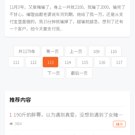
11月3号，又复赌输了，身上一共就2100，我输了2000，输完了
不甘心，编理由跟老婆说车贷到期，她给了我一万，还是从支
付宝里面借的，我15分钟就输掉了，越输就越急，想到了还有
一个客户，他今天要支付我...
共1179条
第一页
上一页
109
110
111
112
113
114
115
116
117
下一页
最后一页
推荐内容
1
190斤的胖哥，以为遇到真爱，没想到遇到了女赌徒，两个月被骗走30万
3684
精华