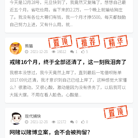
今天是12月28号，元旦快到了，我竟然又复赌了，想想自己最
近五个月，省吃俭用，省下来的2.2万，一个晚上就输给狗庄
了。我没有各位大哥们有钱，我一个月才挣5500，每天都鼓励
自己努力上进，又有什么用，就...
熊猫
2021-12-28
16812
1
5
戒赌16个月，终于全部还清了，这一刻我泪奔了
我根本没想过，我今天竟然上岸了，直到最后一笔借呗账单
1017.69元还清，我才意识到自己已经上岸了，这种感觉大家懂
么？很激动，又很心酸，激动是因为没有债务了，以后我可以
大摇大摆，不用在看人脸色，心酸是...
现代捕快
2021-12-28
12172
0
0
网赌以赌博立案，会不会被拘留？