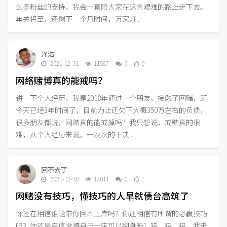
么多粉丝的支持，我会一直陪大家在这条艰难的路上走下去。
年关将至，还剩下一个月时间，万家灯...
泽浩
2021-12-31
11587
0
0
网络赌博真的能戒吗？
讲一下个人经历，我是2018年通过一个朋友，接触了网赌，距
今天已经3年时间了，目前为止还欠下大概350万左右的负债，
很多朋友都说，网赌真的能戒掉吗？我只想说，戒赌真的很
难，从个人经历来说，一次次的下决...
回不去了
2021-12-30
12011
0
1
网赌没有技巧，懂技巧的人早就债台高筑了
你还在相信谁能带你回本上岸吗？你还相信有所谓的必赢技巧
吗？你还是自信觉得自己一定可以翻身吗？错、错、错，我来