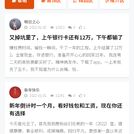
看帖
置顶区
精品区
推介区
明日之心
2022-01-02
12023
0
1
又掉坑里了，上午银行卡还有12万，下午都输了
赚钱费时间，输钱一瞬间，干了一年的工程，上午结算了12万
2，全是现金，存进银行，准备开开心心的回家过年， 我连第
二天的高铁票都买好了，精神病发作，下载了app，一上来就
充了五千，我不知道为什么会赌，钱...
新年快乐
2022-01-01
11261
0
0
新年倒计时一个月，看好钱包和工资，现在你还
有选择
今天是元旦了，首先我祝愿粉丝们在新的一年（2022）里，健
健康康，事业顺利，戒掉赌瘾，回归平凡，更感谢一直以来这